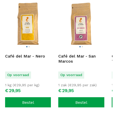
Café del Mar - Nero
Café del Mar - San
C
Marcos
T
Op voorraad
Op voorraad
1 kg (
€
29,95
per kg)
1 zak (
€
29,95
per zak)
1
€
29,
95
€
29,
95
Bestel
Bestel