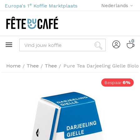
e
Europa's 1
Koffie Marktplaats
Nederlands
0
Home
Thee
Thee
Pure Tea Darjeeling Gielle Biol
/
/
/
6%
Bespaar