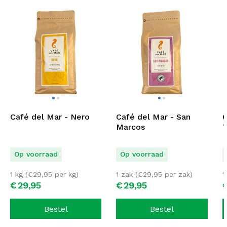
Café del Mar - Nero
Café del Mar - San
C
Marcos
T
Op voorraad
Op voorraad
1 kg (
€
29,95
per kg)
1 zak (
€
29,95
per zak)
1
€
29,
95
€
29,
95
Bestel
Bestel