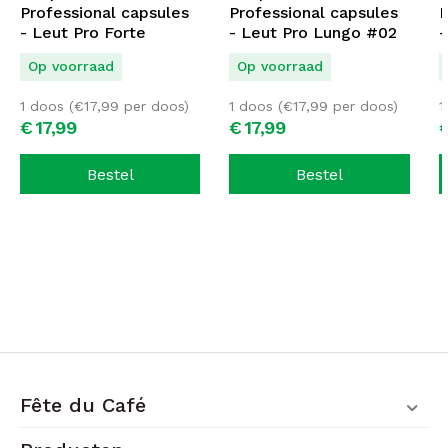
zonder gedoe. Het gemak van koffiepads maakt
Professional capsules
Professional capsules
P
- Leut Pro Forte
- Leut Pro Lungo #02
-
ze populair in zowel huishoudens als kantoren,
Espresso #01
D
waar koffieliefhebbers kunnen genieten van de
Op voorraad
Op voorraad
versheid van gemalen bonen zonder de
1 doos (
€
17,99
per doos)
1 doos (
€
17,99
per doos)
1
noodzaak van een uitgebreide
€
17,
99
€
17,
99
koffiezetprocedure.
Bestel
Bestel
Fête du Café