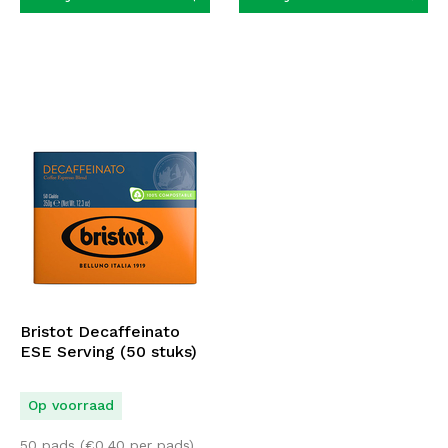
Bristot Decaffeinato
ESE Serving (50 stuks)
Op voorraad
50 pads (
€
0,40
per pads)