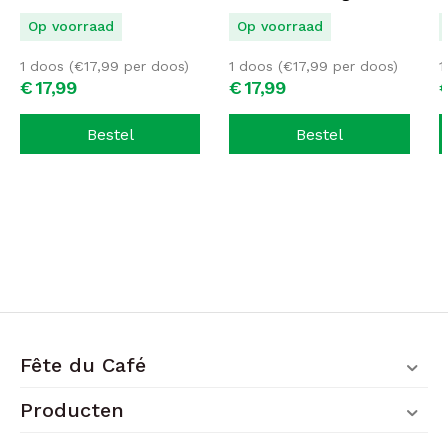
Espresso #01
D
Op voorraad
Op voorraad
1 doos (
€
17,99
per doos)
1 doos (
€
17,99
per doos)
1
€
17,
99
€
17,
99
Bestel
Bestel
Fête du Café
Producten