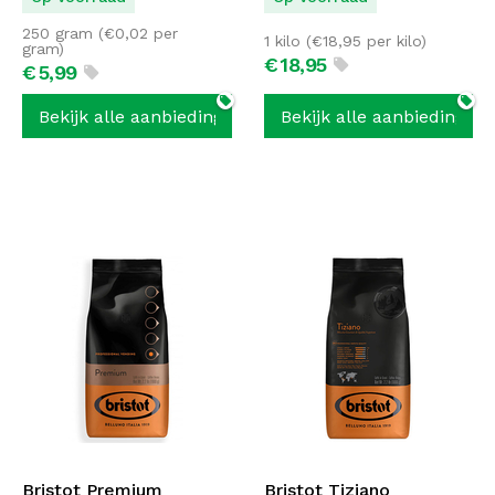
250 gram (
€
0,02
per
1 kilo (
€
18,95
per kilo)
gram)
€
18,
95
€
5,
99
Bekijk alle aanbiedingen
Bekijk alle aanbiedingen
Bristot Premium
Bristot Tiziano