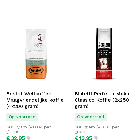
Bristot Wellcoffee
Bialetti Perfetto Moka
Maagvriendelijke koffie
Classico Koffie (2x250
(4x200 gram)
gram)
Op voorraad
Op voorraad
800 gram (
€
0,04
per
500 gram (
€
0,03
per
gram)
gram)
€
32,
95
€
13,
95