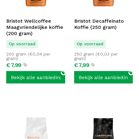
Bristot Wellcoffee
Bristot Decaffeinato
Maagvriendelijke koffie
Koffie (250 gram)
(200 gram)
Op voorraad
Op voorraad
200 gram (
€
0,04
per
250 gram (
€
0,03
per
gram)
gram)
€
7,
99
€
7,
99
Bekijk alle aanbiedingen
Bekijk alle aanbiedingen