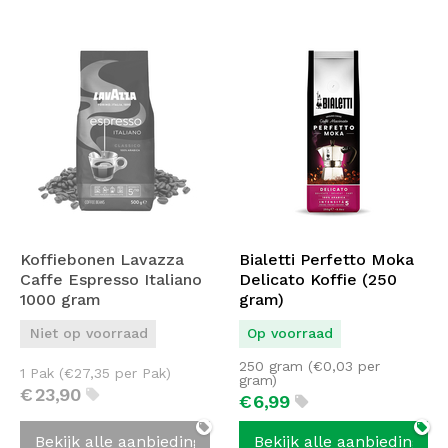
Koffiebonen Lavazza
Bialetti Perfetto Moka
Caffe Espresso Italiano
Delicato Koffie (250
1000 gram
gram)
Niet op voorraad
Op voorraad
250 gram (
€
0,03
per
1 Pak (
€
27,35
per Pak)
gram)
€
23,
90
€
6,
99
Bekijk alle aanbiedingen
Bekijk alle aanbiedingen