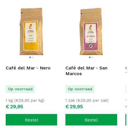
Café del Mar - Nero
Café del Mar - San
C
Marcos
T
Op voorraad
Op voorraad
1 kg (
€
29,95
per kg)
1 zak (
€
29,95
per zak)
1
€
29,
95
€
29,
95
Bestel
Bestel