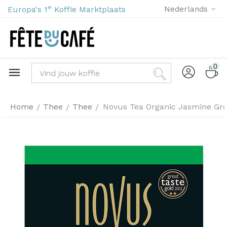
e
Europa's 1
Koffie Marktplaats
Nederlands
0
Home
Thee
Thee
Novus Tea Organic Jasmine Gro
/
/
/