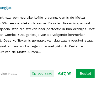
anglijst
t naar een heerlijke koffie-ervaring, dan is de Motta
50cl een uitstekende keuze. Deze koffiekan is speciaal
pecialisten die streven naar perfectie in hun drankjes. Met
an Comics 50cl geniet je van de volgende kenmerken:
: Deze koffiekan is gemaakt van duurzaam roestvrij staal,
aat en bestand is tegen intensief gebruik. Perfecte
uit van de Motta Aurora...
€
47,95
Op voorraad
Bestel
Koffie Service Haaglanden