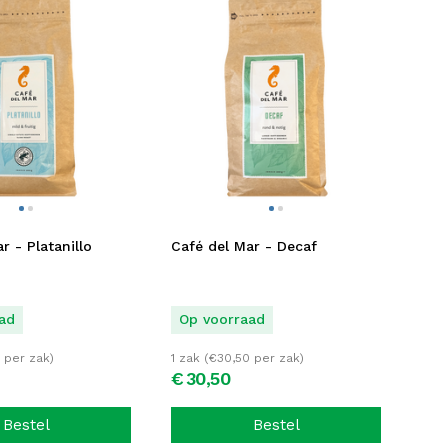
r - Platanillo
Café del Mar - Decaf
ad
Op voorraad
per zak)
1 zak (
€
30,50
per zak)
€
30,
50
Bestel
Bestel