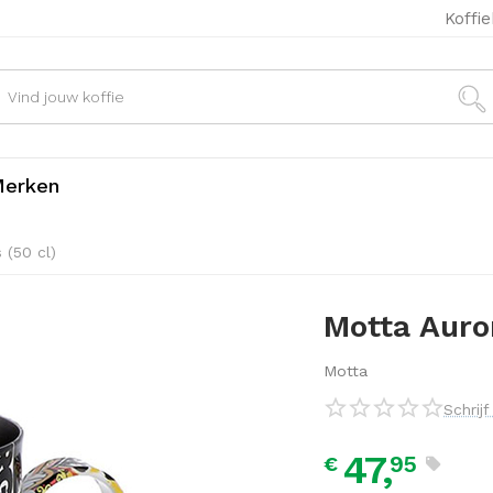
Koffi
erken
 (50 cl)
Motta Auro
Motta
Schrij
47,
95
€