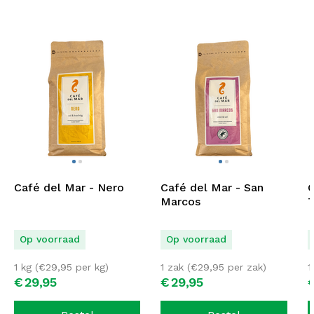
Café del Mar - Nero
Café del Mar - San
C
Marcos
T
Op voorraad
Op voorraad
1 kg (
€
29,95
per kg)
1 zak (
€
29,95
per zak)
1
€
29,
95
€
29,
95