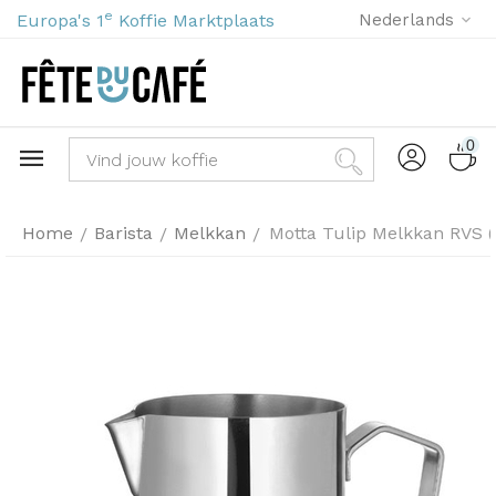
e
Europa's 1
Koffie Marktplaats
Nederlands
0
Home
Barista
Melkkan
Motta Tulip Melkkan RVS (
/
/
/