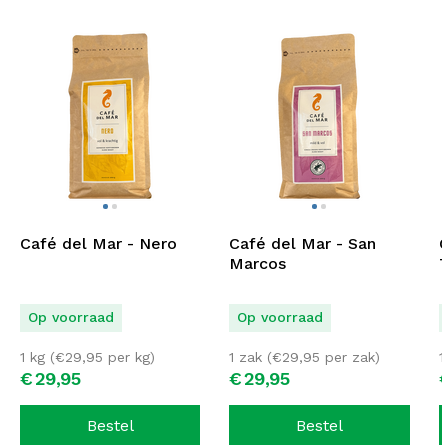
Café del Mar - Nero
Café del Mar - San
C
Marcos
T
Op voorraad
Op voorraad
1 kg (
€
29,95
per kg)
1 zak (
€
29,95
per zak)
1
€
29,
95
€
29,
95
Bestel
Bestel