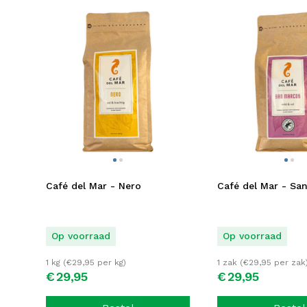
Café del Mar - Nero
Café del Mar - Sa
Op voorraad
Op voorraad
1 kg (
€
29,95
per kg)
1 zak (
€
29,95
per zak
€
29,
95
€
29,
95