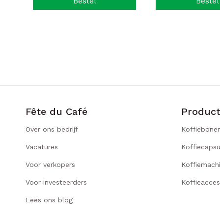
Bestel
Bestel
Fête du Café
Produc
Over ons bedrijf
Koffiebone
Vacatures
Koffiecapsu
Voor verkopers
Koffiemach
Voor investeerders
Koffieacces
Lees ons blog