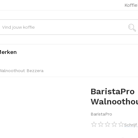
Koffi
erken
 Walnoothout Bezzera
BaristaPro
Walnoothou
BaristaPro
Schrij