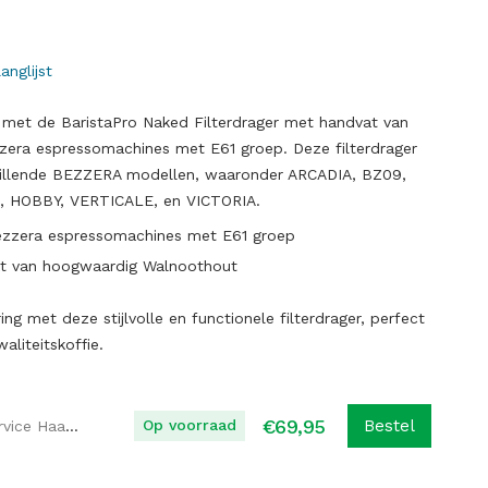
anglijst
met de BaristaPro Naked Filterdrager met handvat van
era espressomachines met E61 groep. Deze filterdrager
chillende BEZZERA modellen, waaronder ARCADIA, BZ09,
O, HOBBY, VERTICALE, en VICTORIA.
ezzera espressomachines met E61 groep
t van hoogwaardig Walnoothout
ing met deze stijlvolle en functionele filterdrager, perfect
aliteitskoffie.
€
69,95
Op voorraad
Bestel
Koffie Service Haaglanden