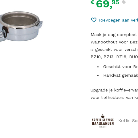
69,
95
€
Toevoegen aan verl
Maak je dag compleet 
Walnoothout voor Bezz
is geschikt voor vers
BZ10, BZ13, BZ16, DU
Geschikt voor B
Handvat gemaak
Upgrade je koffie-ervar
voor liefhebbers van kw