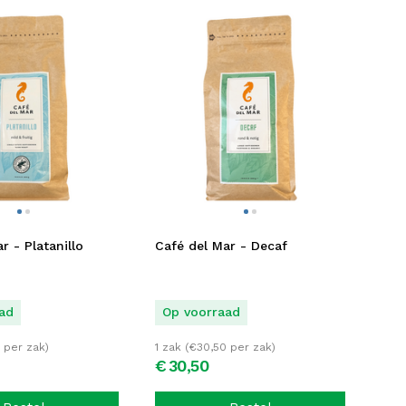
r - Platanillo
Café del Mar - Decaf
ad
Op voorraad
per zak)
1 zak (
€
30,50
per zak)
€
30,
50