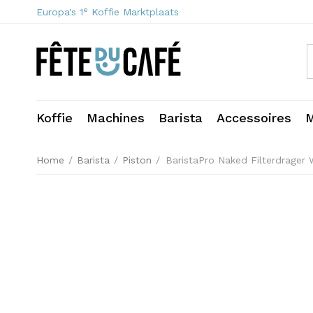
e
Europa's 1
Koffie Marktplaats
Koffie
Machines
Barista
Accessoires
M
Home
/
Barista
/
Piston
/
BaristaPro Naked Filterdrager