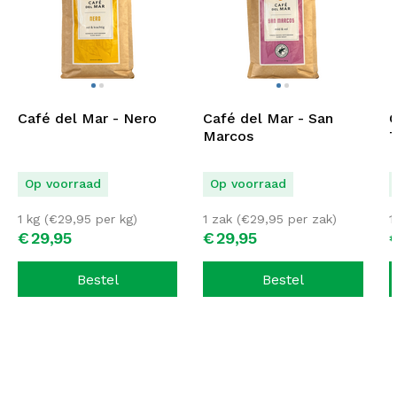
Café del Mar - Nero
Café del Mar - San
C
Marcos
T
Op voorraad
Op voorraad
1 kg (
€
29,95
per kg)
1 zak (
€
29,95
per zak)
1
€
29,
95
€
29,
95
Bestel
Bestel