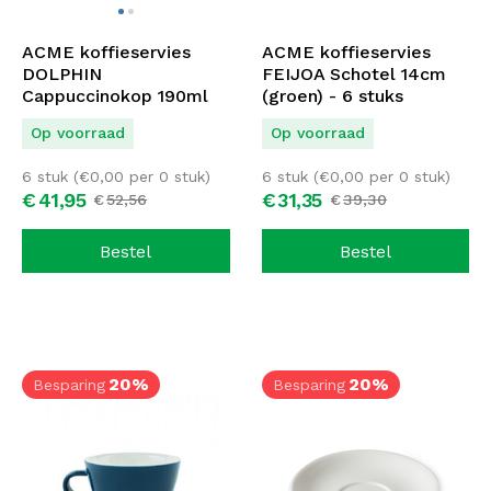
ACME koffieservies
ACME koffieservies
DOLPHIN
FEIJOA Schotel 14cm
Cappuccinokop 190ml
(groen) - 6 stuks
(grijs) - 6 stuks
Op voorraad
Op voorraad
6 stuk (
€
0,00
per 0 stuk)
6 stuk (
€
0,00
per 0 stuk)
€
41,
95
€
31,
35
€
52,
56
€
39,
30
Bestel
Bestel
20%
20%
Besparing
Besparing