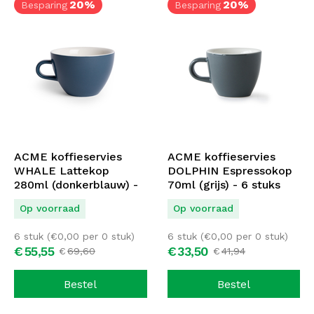
20%
20%
Besparing
Besparing
ACME koffieservies
ACME koffieservies
WHALE Lattekop
DOLPHIN Espressokop
280ml (donkerblauw) -
70ml (grijs) - 6 stuks
6 stuks
Op voorraad
Op voorraad
6 stuk (
€
0,00
per 0 stuk)
6 stuk (
€
0,00
per 0 stuk)
€
55,
55
€
33,
50
€
69,
60
€
41,
94
Bestel
Bestel