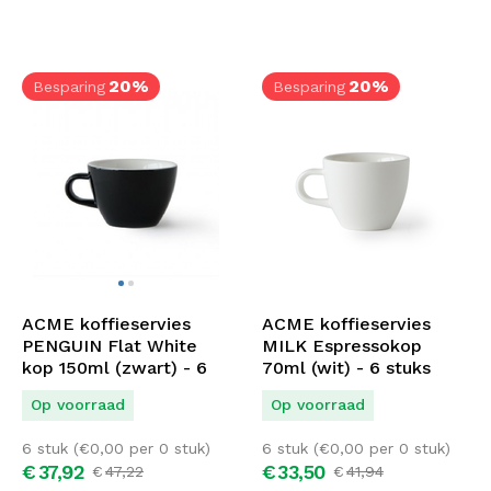
20%
20%
Besparing
Besparing
ACME koffieservies
ACME koffieservies
PENGUIN Flat White
MILK Espressokop
kop 150ml (zwart) - 6
70ml (wit) - 6 stuks
stuks
Op voorraad
Op voorraad
6 stuk (
€
0,00
per 0 stuk)
6 stuk (
€
0,00
per 0 stuk)
€
37,
92
€
33,
50
€
47,
22
€
41,
94