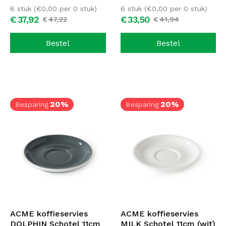
6 stuk (
€
0,00
per 0 stuk)
6 stuk (
€
0,00
per 0 stuk)
€
37,
92
€
33,
50
€
47,
22
€
41,
94
Bestel
Bestel
20%
20%
Besparing
Besparing
ACME koffieservies
ACME koffieservies
DOLPHIN Schotel 11cm
MILK Schotel 11cm (wit)