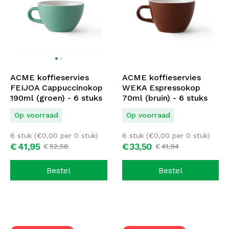
ACME koffieservies
ACME koffieservies
FEIJOA Cappuccinokop
WEKA Espressokop
190ml (groen) - 6 stuks
70ml (bruin) - 6 stuks
Op voorraad
Op voorraad
6 stuk (
€
0,00
per 0 stuk)
6 stuk (
€
0,00
per 0 stuk)
€
41,
95
€
33,
50
€
52,
56
€
41,
94
Bestel
Bestel