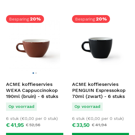
20%
20%
Besparing
Besparing
ACME koffieservies
ACME koffieservies
WEKA Cappuccinokop
PENGUIN Espressokop
190ml (bruin) - 6 stuks
70ml (zwart) - 6 stuks
Op voorraad
Op voorraad
6 stuk (
€
0,00
per 0 stuk)
6 stuk (
€
0,00
per 0 stuk)
€
41,
95
€
33,
50
€
52,
56
€
41,
94