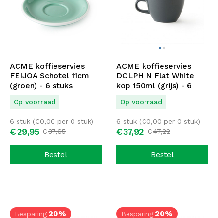
ACME koffieservies
ACME koffieservies
FEIJOA Schotel 11cm
DOLPHIN Flat White
(groen) - 6 stuks
kop 150ml (grijs) - 6
stuks
Op voorraad
Op voorraad
6 stuk (
€
0,00
per 0 stuk)
6 stuk (
€
0,00
per 0 stuk)
€
29,
95
€
37,
92
€
37,
65
€
47,
22
Bestel
Bestel
20%
20%
Besparing
Besparing