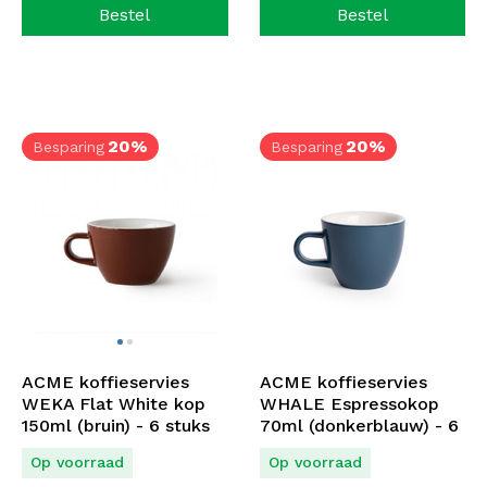
Bestel
Bestel
20%
20%
Besparing
Besparing
ACME koffieservies
ACME koffieservies
WEKA Flat White kop
WHALE Espressokop
150ml (bruin) - 6 stuks
70ml (donkerblauw) - 6
stuks
Op voorraad
Op voorraad