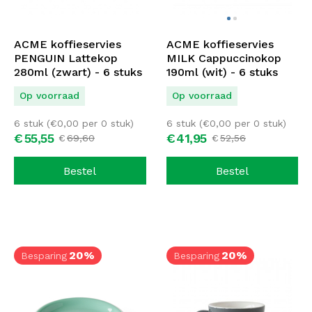
ACME koffieservies
ACME koffieservies
PENGUIN Lattekop
MILK Cappuccinokop
280ml (zwart) - 6 stuks
190ml (wit) - 6 stuks
Op voorraad
Op voorraad
6 stuk (
€
0,00
per 0 stuk)
6 stuk (
€
0,00
per 0 stuk)
€
55,
55
€
41,
95
€
69,
60
€
52,
56
Bestel
Bestel
20%
20%
Besparing
Besparing