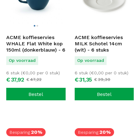
ACME koffieservies
ACME koffieservies
WHALE Flat White kop
MILK Schotel 14cm
150ml (donkerblauw) - 6
(wit) - 6 stuks
stuks
Op voorraad
Op voorraad
6 stuk (
€
0,00
per 0 stuk)
6 stuk (
€
0,00
per 0 stuk)
€
37,
92
€
31,
35
€
47,
22
€
39,
30
Bestel
Bestel
20%
20%
Besparing
Besparing