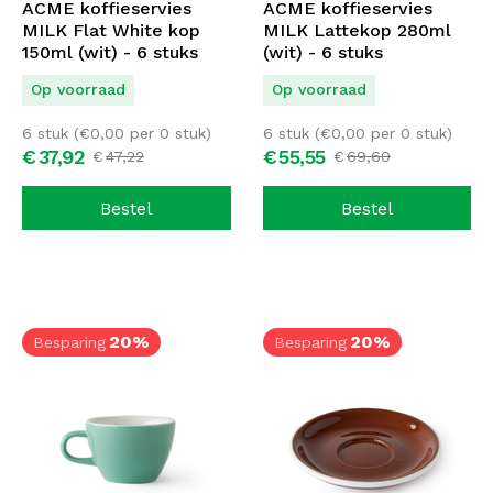
ACME koffieservies
ACME koffieservies
MILK Flat White kop
MILK Lattekop 280ml
150ml (wit) - 6 stuks
(wit) - 6 stuks
Op voorraad
Op voorraad
6 stuk (
€
0,00
per 0 stuk)
6 stuk (
€
0,00
per 0 stuk)
€
37,
92
€
55,
55
€
47,
22
€
69,
60
Bestel
Bestel
20%
20%
Besparing
Besparing