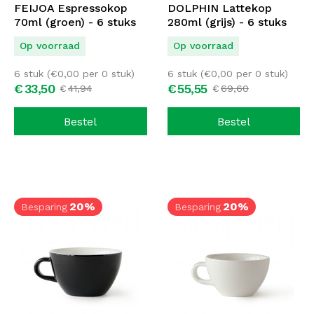
FEIJOA Espressokop
DOLPHIN Lattekop
70ml (groen) - 6 stuks
280ml (grijs) - 6 stuks
Op voorraad
Op voorraad
6 stuk (
€
0,00
per 0 stuk)
6 stuk (
€
0,00
per 0 stuk)
€
33,
50
€
55,
55
€
41,
94
€
69,
60
Bestel
Bestel
20%
20%
Besparing
Besparing