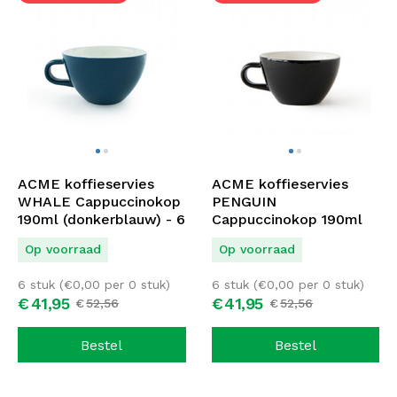
ACME koffieservies
ACME koffieservies
WHALE Cappuccinokop
PENGUIN
190ml (donkerblauw) - 6
Cappuccinokop 190ml
stuks
(zwart) - 6 stuks
Op voorraad
Op voorraad
6 stuk (
€
0,00
per 0 stuk)
6 stuk (
€
0,00
per 0 stuk)
€
41,
95
€
41,
95
€
52,
56
€
52,
56
Bestel
Bestel