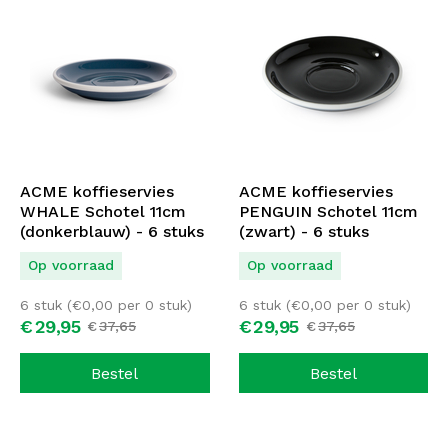
ACME koffieservies
ACME koffieservies
WHALE Schotel 11cm
PENGUIN Schotel 11cm
(donkerblauw) - 6 stuks
(zwart) - 6 stuks
Op voorraad
Op voorraad
6 stuk (
€
0,00
per 0 stuk)
6 stuk (
€
0,00
per 0 stuk)
€
29,
95
€
29,
95
€
37,
65
€
37,
65
Bestel
Bestel