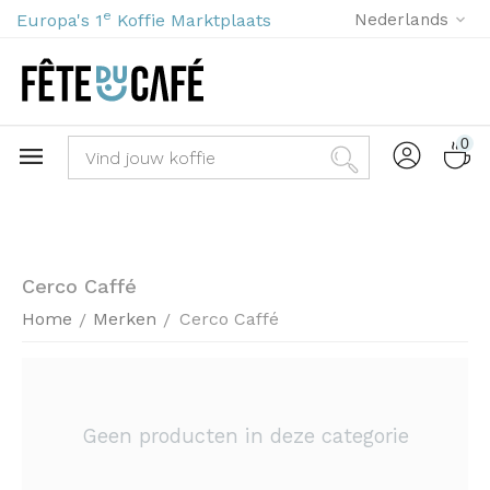
e
Europa's 1
Koffie Marktplaats
Nederlands
0
Cerco Caffé
Home
Merken
Cerco Caffé
/
/
Geen producten in deze categorie