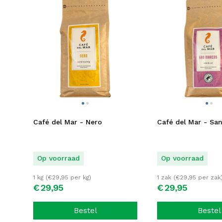
Café del Mar - Nero
Café del Mar - Sa
Op voorraad
Op voorraad
1 kg (
€
29,95
per kg)
1 zak (
€
29,95
per zak
€
29,
95
€
29,
95
Bestel
Bestel