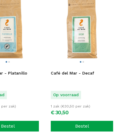
r - Platanillo
Café del Mar - Decaf
ad
Op voorraad
per zak)
1 zak (
€
30,50
per zak)
€
30,
50
Bestel
Bestel