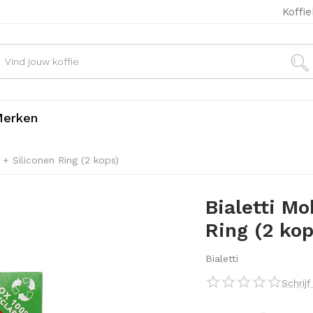
Koffi
erken
e + Siliconen Ring (2 kops)
Bialetti Mo
Ring (2 kop
Bialetti
Schrij