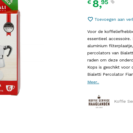
8,
95
€
Toevoegen aan verl
Voor de koffieliefhebb
essentieel accessoire.
aluminium filterplaatj
percolators van Bialett
raden om deze onderde
Kops is geschikt voor 
Bialetti Percolator Fiam
Meer..