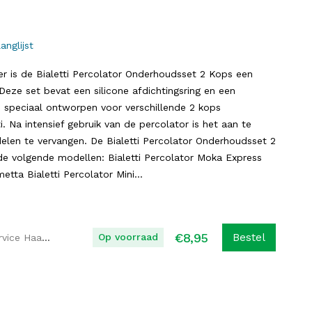
anglijst
er is de Bialetti Percolator Onderhoudsset 2 Kops een
 Deze set bevat een silicone afdichtingsring en een
e, speciaal ontworpen voor verschillende 2 kops
i. Na intensief gebruik van de percolator is het aan te
len te vervangen. De Bialetti Percolator Onderhoudsset 2
de volgende modellen: Bialetti Percolator Moka Express
etta Bialetti Percolator Mini...
€
8,95
Op voorraad
Bestel
Koffie Service Haaglanden