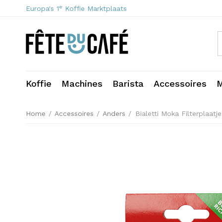
e
Europa's 1
Koffie Marktplaats
Koffie
Machines
Barista
Accessoires
M
Home
/
Accessoires
/
Anders
/
Bialetti Moka Filterplaatj