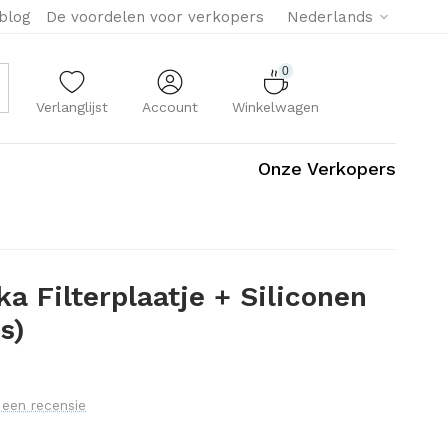
eblog
De voordelen voor verkopers
Nederlands
0
Verlanglijst
Account
Winkelwagen
Onze Verkopers
ka Filterplaatje + Siliconen
s)
f een recensie