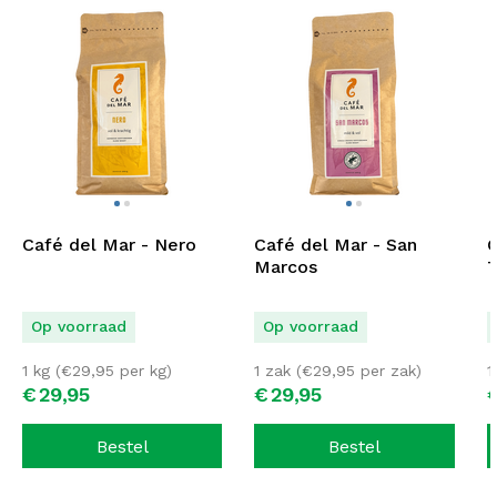
Café del Mar - Nero
Café del Mar - San
C
Marcos
T
Op voorraad
Op voorraad
1 kg (
€
29,95
per kg)
1 zak (
€
29,95
per zak)
1
€
29,
95
€
29,
95
Bestel
Bestel