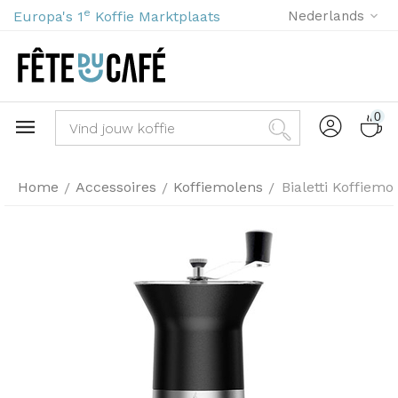
e
Europa's 1
Koffie Marktplaats
Nederlands
0
Home
Accessoires
Koffiemolens
Bialetti Koffiemo
/
/
/