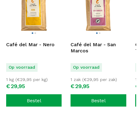
Café del Mar - Nero
Café del Mar - San
C
Marcos
T
Op voorraad
Op voorraad
1 kg (
€
29,95
per kg)
1 zak (
€
29,95
per zak)
1
€
29,
95
€
29,
95
Bestel
Bestel