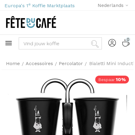
e
Europa's 1
Koffie Marktplaats
Nederlands
0
Home
Accessoires
Percolator
Bialetti Mini Induct
/
/
/
10%
Bespaar