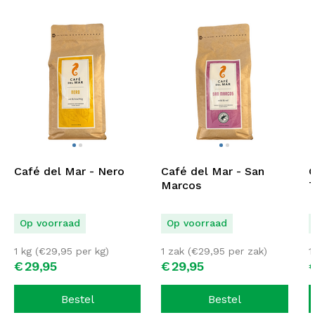
Café del Mar - Nero
Café del Mar - San
C
Marcos
T
Op voorraad
Op voorraad
1 kg (
€
29,95
per kg)
1 zak (
€
29,95
per zak)
1
€
29,
95
€
29,
95
Bestel
Bestel