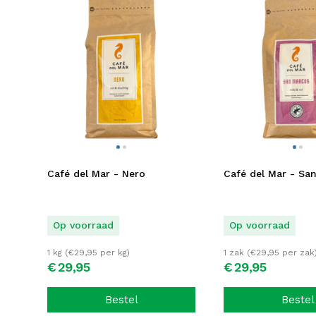
Café del Mar - Nero
Café del Mar - Sa
Op voorraad
Op voorraad
1 kg (
€
29,95
per kg)
1 zak (
€
29,95
per zak
€
29,
95
€
29,
95
Bestel
Bestel