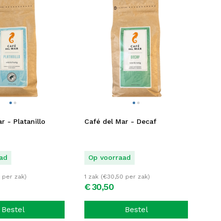
r - Platanillo
Café del Mar - Decaf
ad
Op voorraad
per zak)
1 zak (
€
30,50
per zak)
€
30,
50
Bestel
Bestel