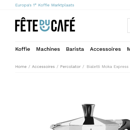
e
Europa's 1
Koffie Marktplaats
Koffie
Machines
Barista
Accessoires
M
Home
/
Accessoires
/
Percolator
/
Bialetti Moka Express