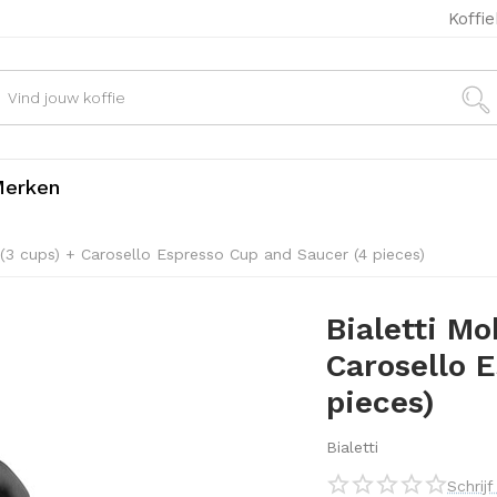
Koffi
erken
 (3 cups) + Carosello Espresso Cup and Saucer (4 pieces)
Bialetti Mo
Carosello 
pieces)
Bialetti
Schrij