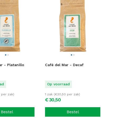
r - Platanillo
Café del Mar - Decaf
ad
Op voorraad
per zak)
1 zak (
€
30,50
per zak)
€
30,
50
Bestel
Bestel