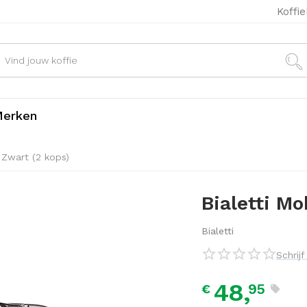
Koffi
erken
 Zwart (2 kops)
Bialetti Mo
Bialetti
Schrij
48,
95
€