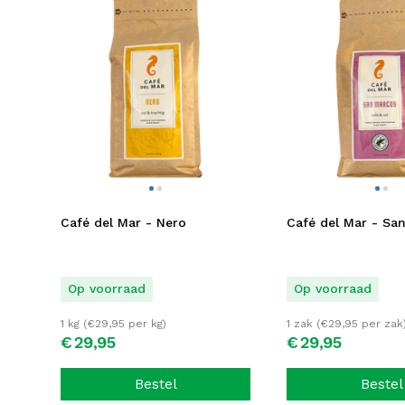
Café del Mar - Nero
Café del Mar - Sa
Op voorraad
Op voorraad
1 kg (
€
29,95
per kg)
1 zak (
€
29,95
per zak
€
29,
95
€
29,
95
Bestel
Bestel