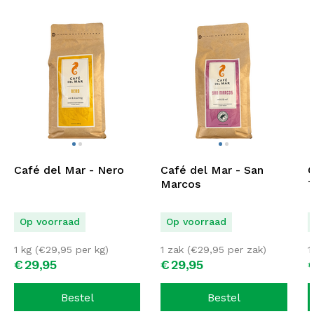
Café del Mar - Nero
Café del Mar - San
C
Marcos
T
Op voorraad
Op voorraad
1 kg (
€
29,95
per kg)
1 zak (
€
29,95
per zak)
1
€
29,
95
€
29,
95
Bestel
Bestel