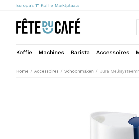
e
Europa's 1
Koffie Marktplaats
Koffie
Machines
Barista
Accessoires
M
Home
/
Accessoires
/
Schoonmaken
/
Jura Melksysteemre