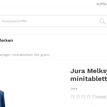
Koffi
erken
iniger minitabletten (90 gram)
Jura Melks
minitablet
Jura
Schrij