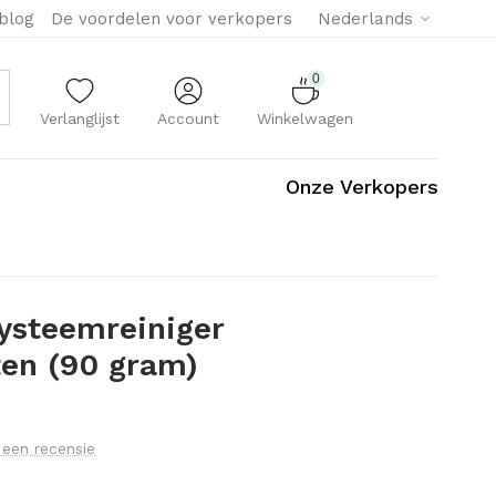
eblog
De voordelen voor verkopers
Nederlands
0
Verlanglijst
Account
Winkelwagen
Onze Verkopers
ysteemreiniger
ten (90 gram)
f een recensie