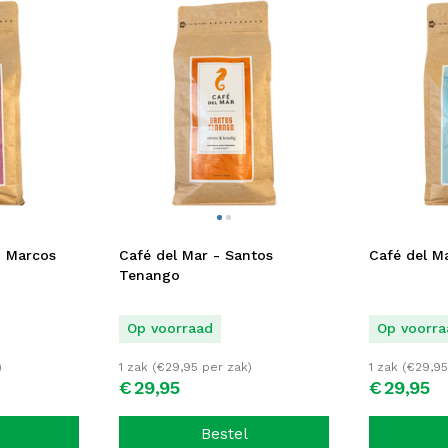
n Marcos
Café del Mar - Santos
Café del Ma
Tenango
Op voorraad
Op voorra
)
1 zak (
€
29,95
per zak)
1 zak (
€
29,95
€
29,
95
€
29,
95
Bestel