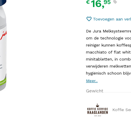
16,
95
€
Toevoegen aan verl
De Jura Melksysteemrei
om de technologie voo
reiniger kunnen koffie
macchiato of flat whi
minitabletten, in com
verwijderen melkvetten 
hygiënisch schoon blijve
Meer..
Gewicht