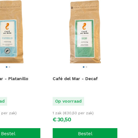
r - Platanillo
Café del Mar - Decaf
ad
Op voorraad
per zak)
1 zak (
€
30,50
per zak)
€
30,
50
Bestel
Bestel