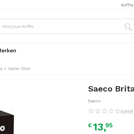
Koffi
erken
a + Water filter
Saeco Brita
Saeco
Schrij
13,
95
€