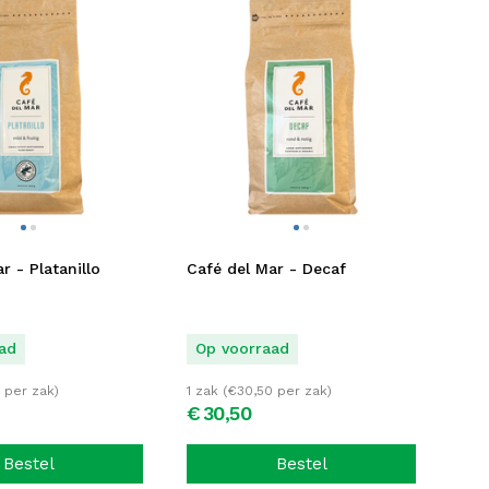
r - Platanillo
Café del Mar - Decaf
ad
Op voorraad
per zak)
1 zak (
€
30,50
per zak)
€
30,
50
Bestel
Bestel