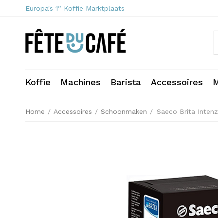
e
Europa's 1
Koffie Marktplaats
Koffie
Machines
Barista
Accessoires
M
Home
/
Accessoires
/
Schoonmaken
/
Saeco Brita Intenz