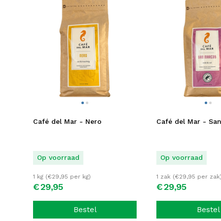
Café del Mar - Nero
Café del Mar - Sa
Op voorraad
Op voorraad
1 kg (
€
29,95
per kg)
1 zak (
€
29,95
per zak
€
29,
95
€
29,
95
Bestel
Bestel