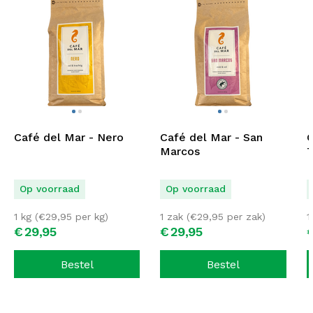
Café del Mar - Nero
Café del Mar - San
C
Marcos
T
Op voorraad
Op voorraad
1 kg (
€
29,95
per kg)
1 zak (
€
29,95
per zak)
1
€
29,
95
€
29,
95
Bestel
Bestel