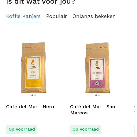
Is dit wat voor jou?
Koffie Kanjers
Populair
Onlangs bekeken
Café del Mar - Nero
Café del Mar - San
C
Marcos
T
Op voorraad
Op voorraad