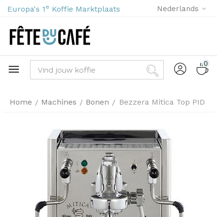
e
Europa's 1
Koffie Marktplaats
Nederlands
0
Home
Machines
Bonen
Bezzera Mitica Top PID
/
/
/