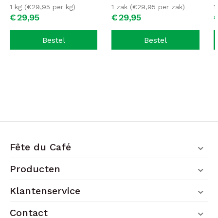
1 kg (
€
29,95
per kg)
1 zak (
€
29,95
per zak)
1
€
29,
95
€
29,
95
Bestel
Bestel
Fête du Café
Producten
Klantenservice
Contact