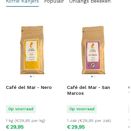
Koffie Kanjers
Populair
Onlangs bekeken
Café del Mar - Nero
Café del Mar - San
C
Marcos
T
Op voorraad
Op voorraad
1 kg (
€
29,95
per kg)
1 zak (
€
29,95
per zak)
1
€
29,
95
€
29,
95