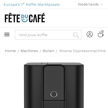
e
Europa's 1
Koffie Marktplaats
Nederlands
0
Home
Machines
Bonen
Nivona Espressomachine 
/
/
/