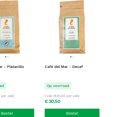
r - Platanillo
Café del Mar - Decaf
ad
Op voorraad
per zak)
1 zak (
€
30,50
per zak)
€
30,
50
Bestel
Bestel