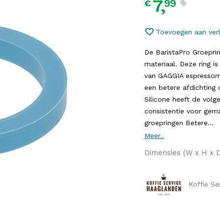
7,
99
€
Toevoegen aan verl
De BaristaPro Groeprin
materiaal. Deze ring i
van GAGGIA espressoma
een betere afdichting 
Silicone heeft de volg
consistentie voor gema
groepringen Betere...
Meer..
Dimensies (W x H x D