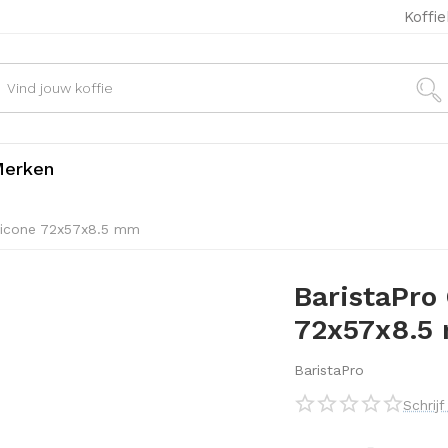
Koffi
erken
ilicone 72x57x8.5 mm
BaristaPro 
72x57x8.5
BaristaPro
Schrij