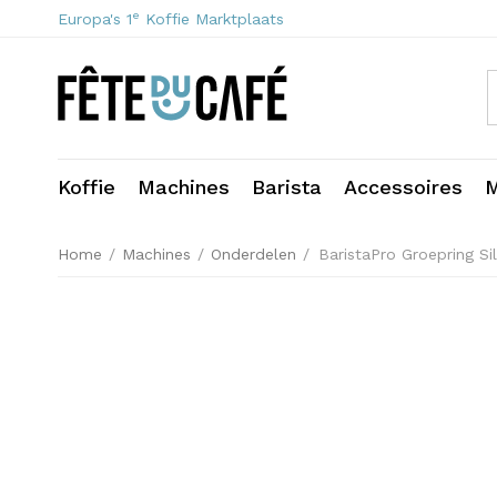
e
Europa's 1
Koffie Marktplaats
Koffie
Machines
Barista
Accessoires
M
Home
/
Machines
/
Onderdelen
/
BaristaPro Groepring S