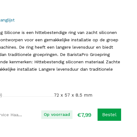
anglijst
g Silicone is een hittebestendige ring van zacht siliconen
s ontworpen voor een gemakkelijke installatie op de groep
chines. De ring heeft een langere levensduur en biedt
dan traditionele groepringen. De BaristaPro Groepring
ende kenmerken: Hittebestendig siliconen materiaal Zachte
kkelijke installatie Langere levensduur dan traditionele
)
72 x 57 x 8.5 mm
€
7,99
Op voorraad
Bestel
Koffie Service Haaglanden