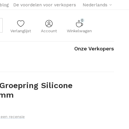
eblog
De voordelen voor verkopers
Nederlands
0
Verlanglijst
Account
Winkelwagen
Onze Verkopers
Groepring Silicone
 mm
f een recensie