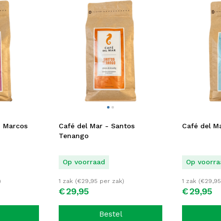
n Marcos
Café del Mar - Santos
Café del Ma
Tenango
Op voorraad
Op voorra
)
1 zak (
€
29,95
per zak)
1 zak (
€
29,95
€
29,
95
€
29,
95
Bestel