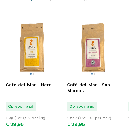
Café del Mar - Nero
Café del Mar - San
C
Marcos
T
Op voorraad
Op voorraad
1 kg (
€
29,95
per kg)
1 zak (
€
29,95
per zak)
1
€
29,
95
€
29,
95