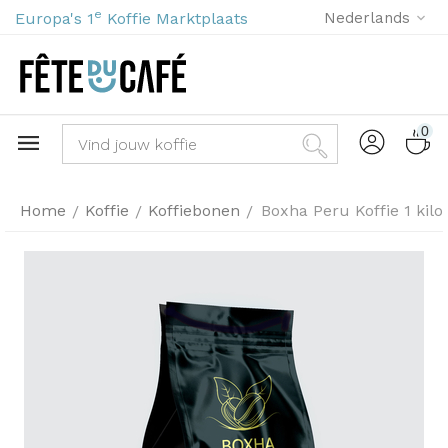
e
Europa's 1
Koffie Marktplaats
Nederlands
0
Home
Koffie
Koffiebonen
Boxha Peru Koffie 1 kilo
/
/
/