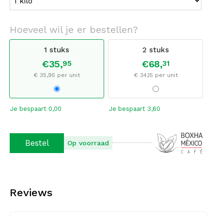
Hoeveel wil je er bestellen?
1 stuks
2 stuks
€
35,
€
68,
95
31
€ 35,95 per unit
€ 34,15 per unit
Je bespaart 0,00
Je bespaart 3,60
Je
Bestel
Op voorraad
Reviews