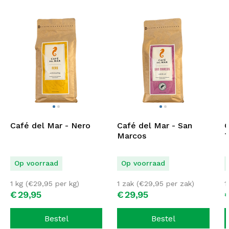
Café del Mar - Nero
Café del Mar - San
C
Marcos
T
Op voorraad
Op voorraad
1 kg (
€
29,95
per kg)
1 zak (
€
29,95
per zak)
1
€
29,
95
€
29,
95
Bestel
Bestel