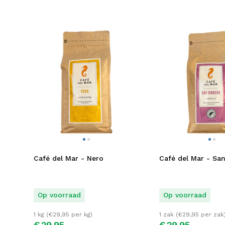
Café del Mar - Nero
Café del Mar - Sa
Op voorraad
Op voorraad
1 kg (
€
29,95
per kg)
1 zak (
€
29,95
per zak
€
29,
95
€
29,
95