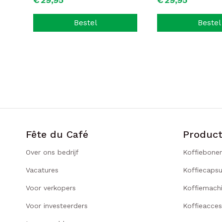
Bestel
Bestel
Fête du Café
Produc
Over ons bedrijf
Koffiebone
Vacatures
Koffiecapsu
Voor verkopers
Koffiemach
Voor investeerders
Koffieacces