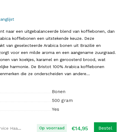
anglijst
nt naar een uitgebalanceerde blend van koffiebonen, dan
rabica koffiebonen een uitstekende keuze. Deze
kt van geselecteerde Arabica bonen uit Brazilië en
zorgt voor een milde aroma en een aangename zuurgraad.
 tonen van koekjes, karamel en geroosterd brood, wat
elijke harmonie. De Bristot 100% Arabica koffiebonen
kenmerken die ze onderscheiden van andere...
Bonen
500 gram
Yes
€
14,95
Op voorraad
Bestel
Koffie Service Haaglanden