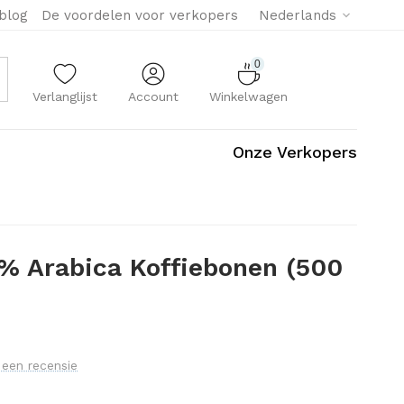
eblog
De voordelen voor verkopers
Nederlands
0
Verlanglijst
Account
Winkelwagen
Onze Verkopers
0% Arabica Koffiebonen (500
f een recensie