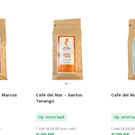
n Marcos
Café del Mar - Santos
Café del Ma
Tenango
Op voorraad
Op voorra
)
1 zak (
€
29,95
per zak)
1 zak (
€
29,95
€
29,
95
€
29,
95