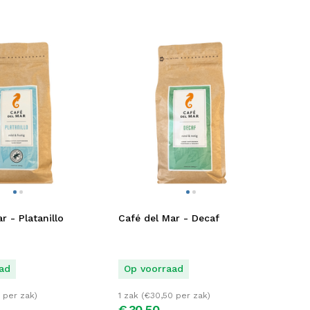
r - Platanillo
Café del Mar - Decaf
ad
Op voorraad
per zak)
1 zak (
€
30,50
per zak)
€
30,
50