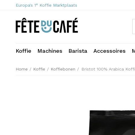
e
Europa's 1
Koffie Marktplaats
Koffie
Machines
Barista
Accessoires
M
Home
/
Koffie
/
Koffiebonen
/
Bristot 100% Arabica Kof