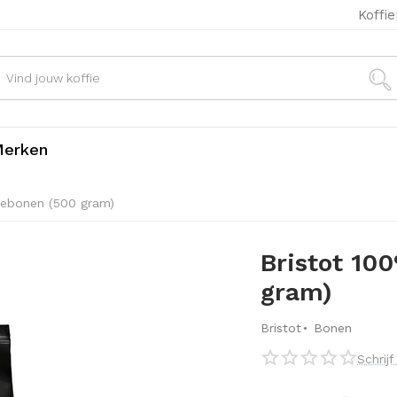
Koffi
erken
fiebonen (500 gram)
Bristot 10
gram)
·
Bristot
Bonen
Schrij