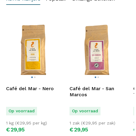
Café del Mar - Nero
Café del Mar - San
C
Marcos
T
Op voorraad
Op voorraad
1 kg (
€
29,95
per kg)
1 zak (
€
29,95
per zak)
1
€
29,
95
€
29,
95