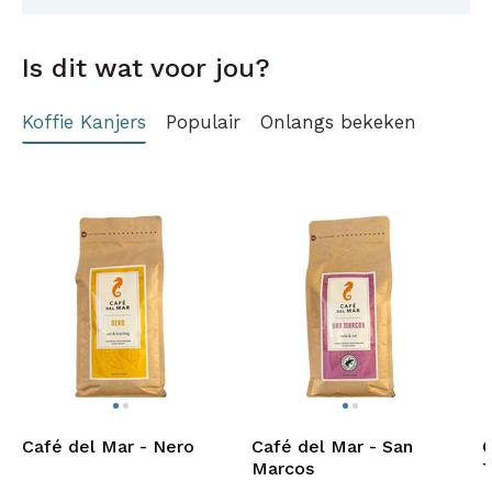
Is dit wat voor jou?
Koffie Kanjers
Populair
Onlangs bekeken
Café del Mar - Nero
Café del Mar - San
C
Marcos
T