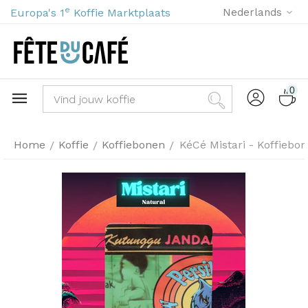
e
Europa's 1
Koffie Marktplaats
Nederlands
0
Home
Koffie
Koffiebonen
KéCé Mistari - Koffiebo
/
/
/