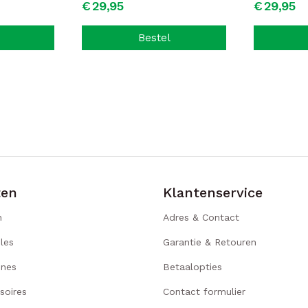
€
29,
95
€
29,
95
Bestel
ten
Klantenservice
n
Adres & Contact
les
Garantie & Retouren
ines
Betaalopties
soires
Contact formulier