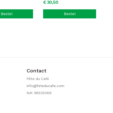
€
30,
50
Bestel
Bestel
Contact
Fête du Café
info@feteducafe.com
KvK: 98525069