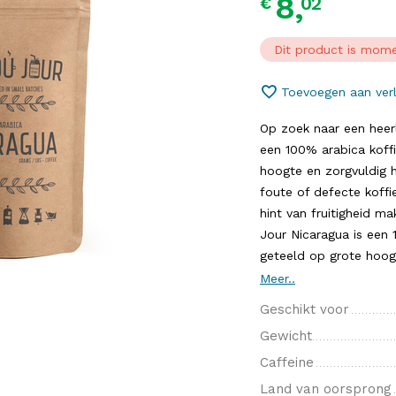
8,
02
€
Dit product is mome
Toevoegen aan verl
Op zoek naar een heerl
een 100% arabica koff
hoogte en zorgvuldig 
foute of defecte koff
hint van fruitigheid m
Jour Nicaragua is een
geteeld op grote hoogt
Meer..
Geschikt voor
Gewicht
Caffeine
Land van oorsprong