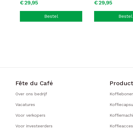
€
29,
95
€
29,
95
Bestel
Bestel
Fête du Café
Produc
Over ons bedrijf
Koffiebone
Vacatures
Koffiecapsu
Voor verkopers
Koffiemach
Voor investeerders
Koffieacces