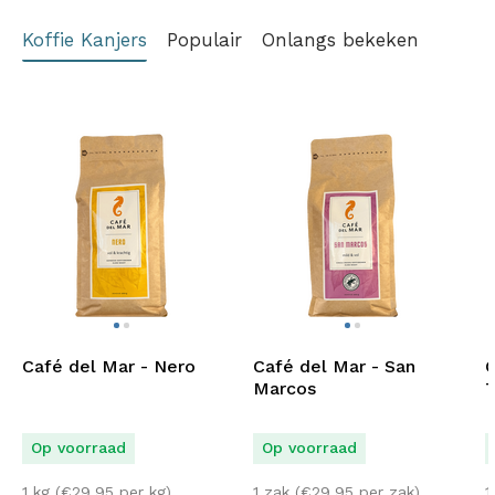
Koffie Kanjers
Populair
Onlangs bekeken
Café del Mar - Nero
Café del Mar - San
C
Marcos
T
Op voorraad
Op voorraad
1 kg (
€
29,95
per kg)
1 zak (
€
29,95
per zak)
1