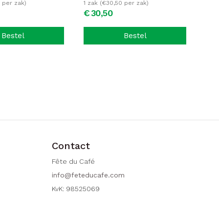
per zak)
1 zak (
€
30,50
per zak)
€
30,
50
Bestel
Bestel
Contact
Fête du Café
info@feteducafe.com
KvK: 98525069