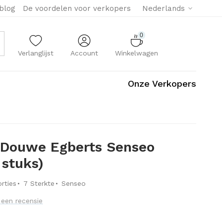
eblog
De voordelen voor verkopers
Nederlands
0
Verlanglijst
Account
Winkelwagen
Onze Verkopers
 Douwe Egberts Senseo
 stuks)
·
·
rties
7 Sterkte
Senseo
f een recensie