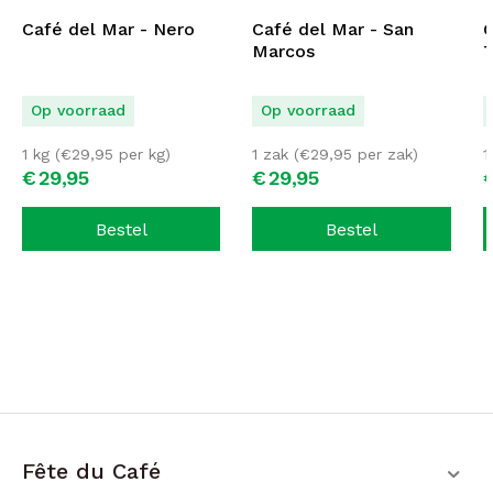
Café del Mar - Nero
Café del Mar - San
C
Marcos
T
Op voorraad
Op voorraad
1 kg (
€
29,95
per kg)
1 zak (
€
29,95
per zak)
1
€
29,
95
€
29,
95
Bestel
Bestel
Fête du Café