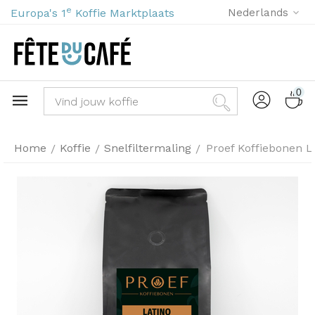
e
Europa's 1
Koffie Marktplaats
Nederlands
0
Home
Koffie
Snelfiltermaling
Proef Koffiebonen L
/
/
/