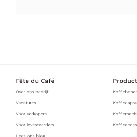
Fête du Café
Produc
Over ons bedrijf
Koffiebone
Vacatures
Koffiecapsu
Voor verkopers
Koffiemach
Voor investeerders
Koffieacces
Lees ons blog