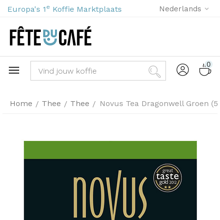
e
Europa's 1
Koffie Marktplaats
Nederlands
0
Home
Thee
Thee
Novus Tea Dragonwell Groen (5
/
/
/