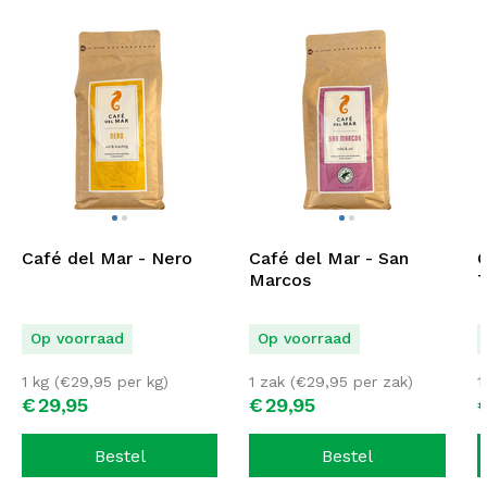
Café del Mar - Nero
Café del Mar - San
C
Marcos
T
Op voorraad
Op voorraad
1 kg (
€
29,95
per kg)
1 zak (
€
29,95
per zak)
1
€
29,
95
€
29,
95
Bestel
Bestel