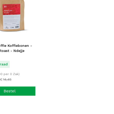
ffie Koffiebonen -
oast - Ndejje
raad
00
per 0 Zak)
€
14,
45
Bestel