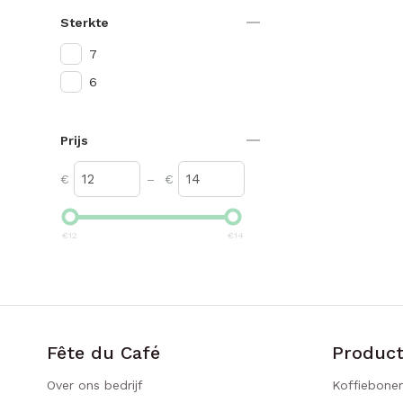
Sterkte
7
6
Prijs
€
–
€
€
12
€
14
Fête du Café
Produc
Over ons bedrijf
Koffiebone