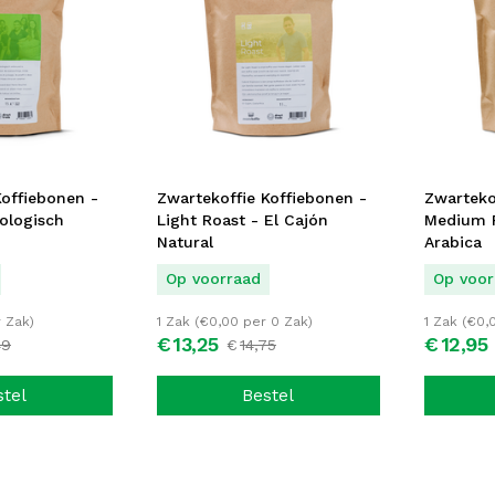
Koffiebonen -
Zwartekoffie Koffiebonen -
Zwarteko
iologisch
Light Roast - El Cajón
Medium R
Natural
Arabica
Op voorraad
Op voor
 Zak)
1 Zak (
€
0,00
per 0 Zak)
1 Zak (
€
0,
€
13,
25
€
12,
95
49
€
14,
75
stel
Bestel