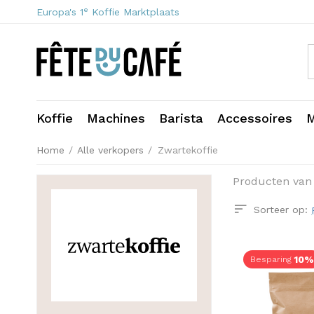
e
Europa's 1
Koffie Marktplaats
Koffie
Machines
Barista
Accessoires
M
Home
/
Alle verkopers
/
Zwartekoffie
Producten van
Sorteer op:
10%
Besparing