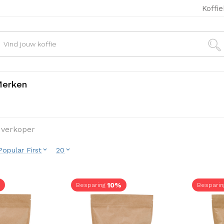
Koffi
erken
 verkoper
Popular First
20
10%
Besparing
Besparin