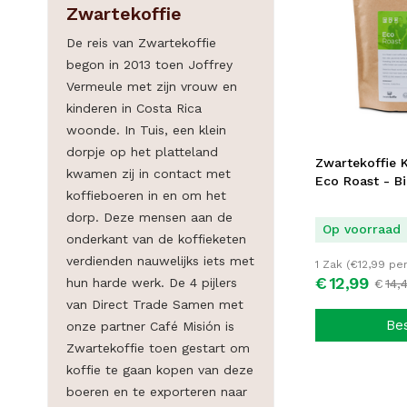
Zwartekoffie
De reis van Zwartekoffie
begon in 2013 toen Joffrey
Vermeule met zijn vrouw en
kinderen in Costa Rica
woonde. In Tuis, een klein
dorpje op het platteland
Zwartekoffie 
kwamen zij in contact met
Eco Roast - B
koffieboeren in en om het
dorp. Deze mensen aan de
Op voorraad
onderkant van de koffieketen
verdienden nauwelijks iets met
1 Zak (
€
12,99
per
€
12,
99
hun harde werk. De 4 pijlers
€
14,
van Direct Trade Samen met
Be
onze partner Café Misión is
Zwartekoffie toen gestart om
koffie te gaan kopen van deze
boeren en te exporteren naar